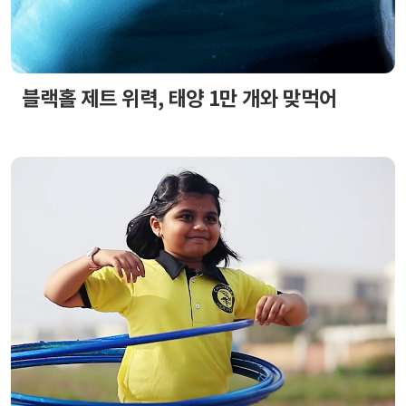
블랙홀 제트 위력, 태양 1만 개와 맞먹어