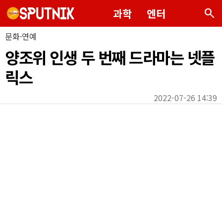
search
과학
엔터
문화·연예
양조위 인생 두 번째 드라마는 넷플
릭스
2022-07-26 14:39