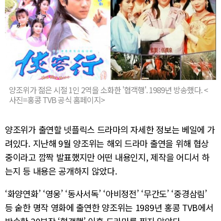
양조위가 젊은 시절 1인 2역을 소화한 '협객행'. 1989년 방송했다. <
사진=홍콩 TVB 공식 홈페이지>
양조위가 출연할 넷플릭스 드라마의 자세한 정보는 베일에 가
려있다. 지난해 9월 양조위는 해외 드라마 출연을 위해 협상
중이라고 깜짝 발표했지만 어떤 내용인지, 제작을 어디서 하
는지 등 내용은 공개하지 않았다.
‘화양연화’ ‘영웅’ ‘동사서독’ ‘아비정전’ ‘무간도’ ‘중경삼림’
등 숱한 명작 영화에 출연한 양조위는 1989년 홍콩 TVB에서