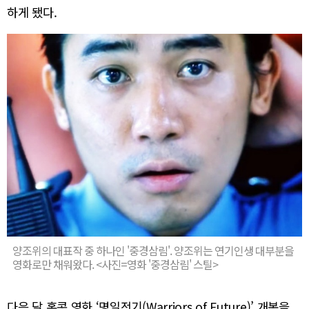
하게 됐다.
양조위의 대표작 중 하나인 '중경삼림'. 양조위는 연기인생 대부분을
영화로만 채워왔다. <사진=영화 '중경삼림' 스틸>
다음 달 홍콩 영화 ‘명일전기(Warriors of Future)’ 개봉을