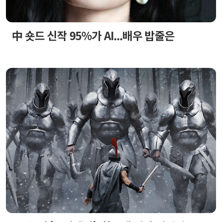
中 숏드 신작 95%가 AI...배우 밥줄은