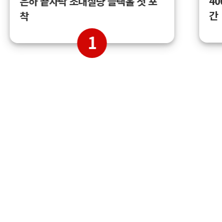
4
은하 끝자락 초대질량 블랙홀 첫 포
간
착
1