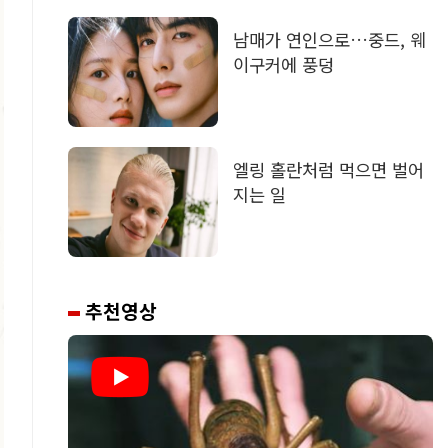
남매가 연인으로…중드, 웨
이구커에 풍덩
엘링 홀란처럼 먹으면 벌어
지는 일
추천영상