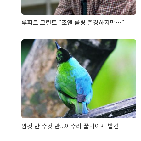
리
루퍼트 그린트 "조앤 롤링 존경하지만…"
용
암컷 반 수컷 반...아수라 꿀먹이새 발견