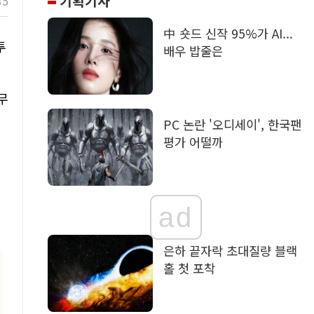
기획기사
35
中 숏드 신작 95%가 AI...
투
배우 밥줄은
무
PC 논란 '오디세이', 한국팬
평가 어떨까
재
ad
은하 끝자락 초대질량 블랙
홀 첫 포착