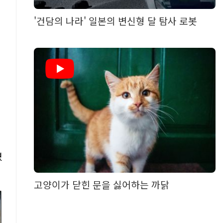
'건담의 나라' 일본의 변신형 달 탐사 로봇
어
였
고양이가 닫힌 문을 싫어하는 까닭