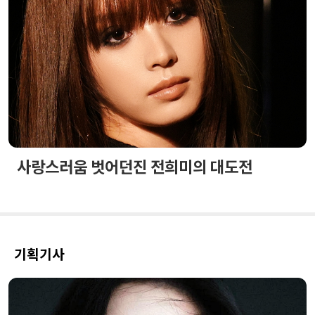
사랑스러움 벗어던진 전희미의 대도전
기획기사