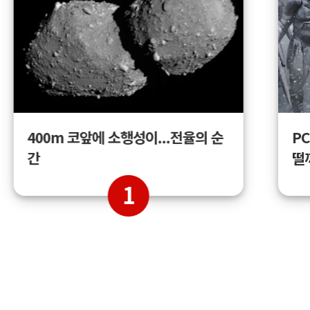
400m 코앞에 소행성이...전율의 순
PC
간
떨
1