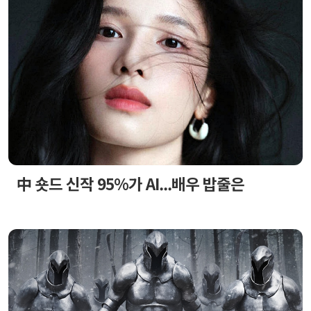
中 숏드 신작 95%가 AI...배우 밥줄은