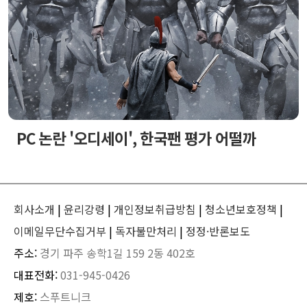
PC 논란 '오디세이', 한국팬 평가 어떨까
회사소개
|
윤리강령
|
개인정보취급방침
|
청소년보호정책
|
이메일무단수집거부
|
독자불만처리
|
정정·반론보도
주소:
경기 파주 송학1길 159 2동 402호
대표전화:
031-945-0426
제호:
스푸트니크