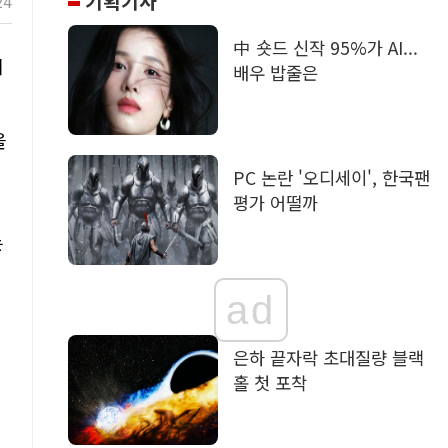
기획기사
24
中 숏드 신작 95%가 AI...
리
배우 밥줄은
을
PC 논란 '오디세이', 한국팬
평가 어떨까
는
거
ad
은하 끝자락 초대질량 블랙
홀 첫 포착