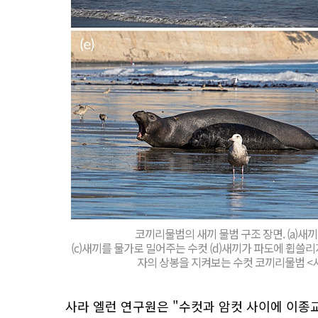
코끼리물범의 새끼 물범 구조 장면. (a)새
(c)새끼를 물가로 밀어주는 수컷 (d)새끼가 파도에 휩쓸리지
자의 상봉을 지켜보는 수컷 코끼리물범 <
사라 엘런 연구원은 "수컷과 암컷 사이에 이종