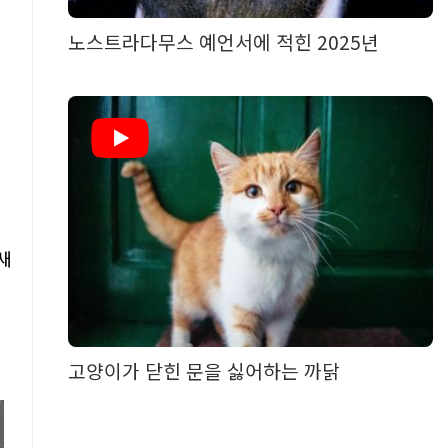
노스트라다무스 예언서에 적힌 2025년
새
고양이가 닫힌 문을 싫어하는 까닭