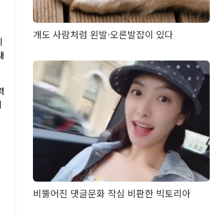
개도 사람처럼 왼발·오른발잡이 있다
니
새
력
기
비뚤어진 댓글문화 작심 비판한 빅토리아