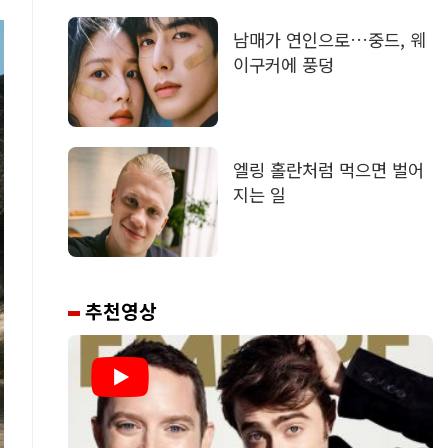
남매가 연인으로…중드, 웨
이구커에 풍덩
엘링 홀란처럼 먹으면 벌어
지는 일
추천영상