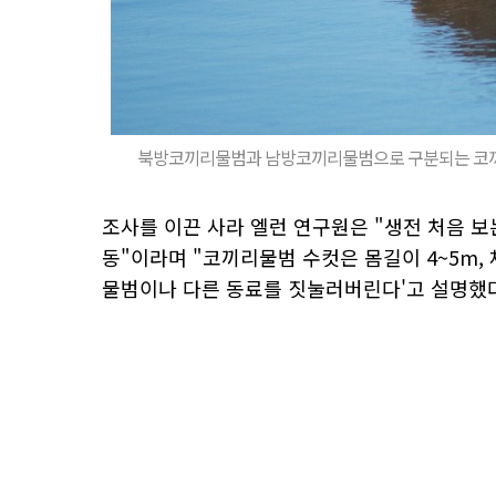
북방코끼리물범과 남방코끼리물범으로 구분되는 코끼리물
조사를 이끈 사라 엘런 연구원은 "생전 처음 
동"이라며 "코끼리물범 수컷은 몸길이 4~5m, 
물범이나 다른 동료를 짓눌러버린다'고 설명했다