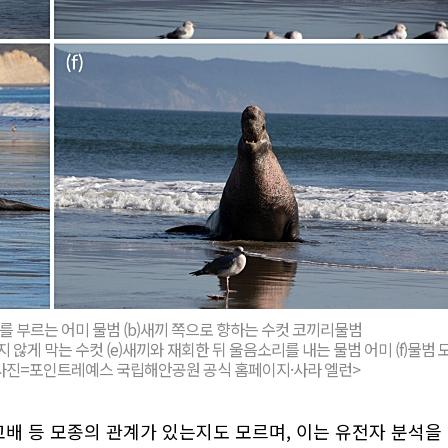
끼를 부르는 어미 물범 (b)새끼 쪽으로 향하는 수컷 코끼리물범
 않게 막는 수컷 (e)새끼와 재회한 뒤 울음소리를 내는 물범 어미 (f)물범 
사진=포인트레예스 국립해안공원 공식 홈페이지·사라 엘런>
교배 등 모종의 관계가 있는지도 모르며, 이는 유전자 분석을