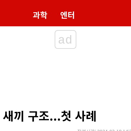
과학
엔터
ad
새끼 구조...첫 사례