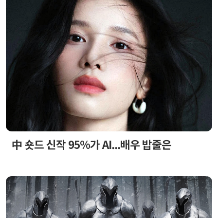
中 숏드 신작 95%가 AI...배우 밥줄은