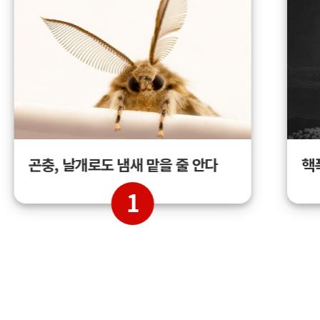
곤충, 날개로도 냄새 맡을 줄 안다
핵
1