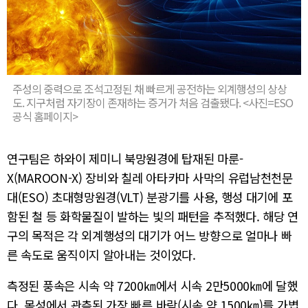
주성의 중력으로 조석고정된 채 빠르게 공전하는 외계행성의 상상
도. 지구처럼 자기장이 존재하는 증거가 처음 검출됐다. <사진=ESO
공식 홈페이지>
연구팀은 하와이 제미니 북망원경에 탑재된 마룬-
X(MAROON-X) 장비와 칠레 아타카마 사막의 유럽남천천문
대(ESO) 초대형망원경(VLT) 분광기를 사용, 행성 대기에 포
함된 철 등 화학물질이 발하는 빛의 패턴을 추적했다. 해당 연
구의 목적은 각 외계행성의 대기가 어느 방향으로 얼마나 빠
른 속도로 움직이지 알아내는 것이었다.
측정된 풍속은 시속 약 7200㎞에서 시속 2만5000㎞에 달했
다. 목성에서 관측된 가장 빠른 바람(시속 약 1500㎞)를 가볍