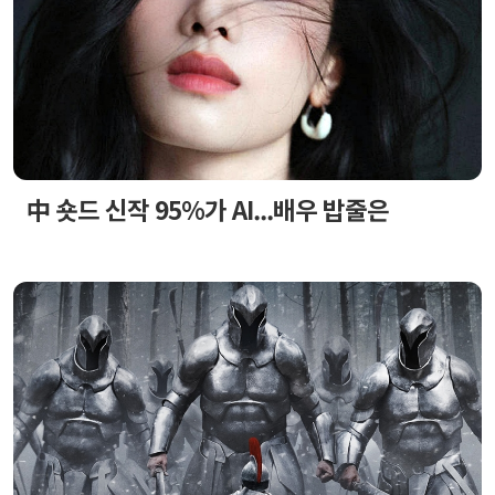
中 숏드 신작 95%가 AI...배우 밥줄은