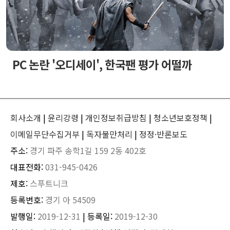
PC 논란 '오디세이', 한국팬 평가 어떨까
회사소개
|
윤리강령
|
개인정보취급방침
|
청소년보호정책
|
이메일무단수집거부
|
독자불만처리
|
정정·반론보도
주소:
경기 파주 송학1길 159 2동 402호
대표전화:
031-945-0426
제호:
스푸트니크
등록번호:
경기 아 54509
발행일:
2019-12-31
| 등록일:
2019-12-30