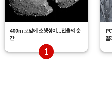
400m 코앞에 소행성이...전율의 순
PC
간
떨
1