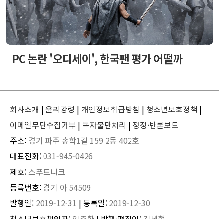
PC 논란 '오디세이', 한국팬 평가 어떨까
회사소개
|
윤리강령
|
개인정보취급방침
|
청소년보호정책
|
이메일무단수집거부
|
독자불만처리
|
정정·반론보도
주소:
경기 파주 송학1길 159 2동 402호
대표전화:
031-945-0426
제호:
스푸트니크
등록번호:
경기 아 54509
발행일:
2019-12-31
| 등록일:
2019-12-30
청소년보호책임자:
임주환
| 발행·편집인:
김세혁