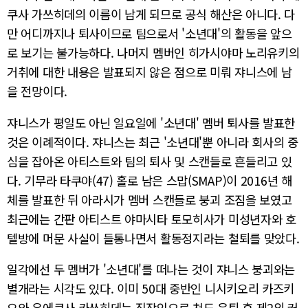
쿠사 가쓰히데의 이름이 남게 되므로 공식 해산은 아니다. 다
만 어디까지나 퇴사이므로 팀으로서 '소년대'의 활동을 앞으
로 보기는 불가능하다. 나머지 멤버인 히가시야마 노리유키의
거취에 대한 내용은 발표되지 않은 점으로 미뤄 쟈니스에 남
을 전망이다.
쟈니스가 평일도 아닌 일요일에 '소년대' 멤버 퇴사를 발표한
것은 이례적이다. 쟈니스는 최근 '소년대'뿐 아니라 회사의 중
심을 잡아온 아티스트와 팀의 퇴사 및 스캔들로 흔들리고 있
다. 기무라 타쿠야(47) 홀로 남은 스맙(SMAP)이 2016년 해
체를 발표한 뒤 아라시가 멤버 스캔들로 붕괴 조짐을 보였고
최근에는 간판 아티스트 야마시타 토모히사가 미성년자와 호
텔방에 머문 사실이 들통나면서 활동정지라는 철퇴를 맞았다.
일각에선 두 멤버가 '소년대'를 떠나는 것이 쟈니스 붕괴와는
별개라는 시각도 있다. 이미 50대 중반인 니시키오리 카즈키
요와 우에쿠사 카쓰히데는 직장인으로 쳐도 은퇴 후 제2의 커