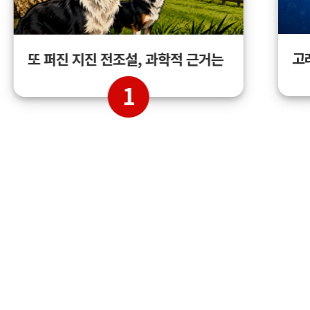
고
또 퍼진 지진 전조설, 과학적 근거는
1