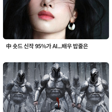
中 숏드 신작 95%가 AI...배우 밥줄은