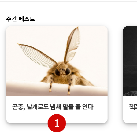
주간 베스트
곤충, 날개로도 냄새 맡을 줄 안다
핵
1