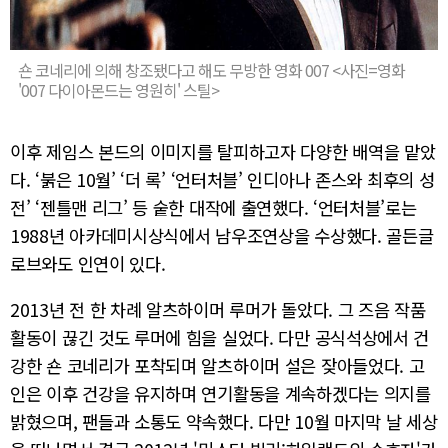
숀 코네리에 의해 창조됐다고 해도 무방한 영화 007 <사진=영화
'007 다이아몬드는 영원히' 스틸>
이후 제임스 본드의 이미지를 탈피하고자 다양한 배역을 맡았
다. ‘붉은 10월’ ‘더 록’ ‘언터처블’ 인디아나 존스와 최후의 성
전’ ‘젠틀맨 리그’ 등 숱한 대작에 출연했다. ‘언터처블’로는
1988년 아카데미시상식에서 남우조연상을 수상했다. 골든글
로브와도 인연이 있다.
2013년 전 한 차례 알츠하이머 루머가 돌았다. 그 즈음 작품
활동이 끊긴 것도 루머에 힘을 실었다. 다만 공식석상에서 건
강한 숀 코네리가 포착되며 알츠하이머 설은 잦아들었다. 고
인은 이후 건강을 유지하며 연기활동을 계속하겠다는 의지를
밝혔으며, 팬들과 소통도 약속했다. 다만 10월 마지막 날 세상