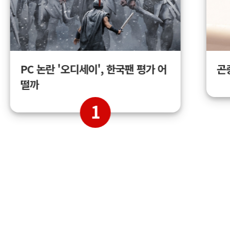
곤
PC 논란 '오디세이', 한국팬 평가 어
떨까
1