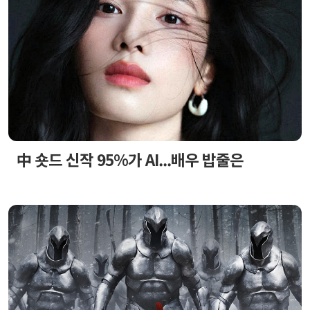
中 숏드 신작 95%가 AI...배우 밥줄은