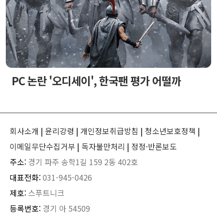
PC 논란 '오디세이', 한국팬 평가 어떨까
회사소개
|
윤리강령
|
개인정보취급방침
|
청소년보호정책
|
이메일무단수집거부
|
독자불만처리
|
정정·반론보도
주소:
경기 파주 송학1길 159 2동 402호
대표전화:
031-945-0426
제호:
스푸트니크
등록번호:
경기 아 54509