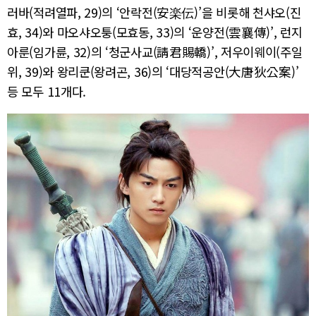
러바(적려열파, 29)의 ‘안락전(安楽伝)’을 비롯해 천샤오(진
효, 34)와 마오샤오퉁(모효동, 33)의 ‘운양전(雲襄傳)’, 런지
아룬(임가륜, 32)의 ‘청군사교(請君賜轎)’, 저우이웨이(주일
위, 39)와 왕리쿤(왕려곤, 36)의 ‘대당적공안(大唐狄公案)’
등 모두 11개다.