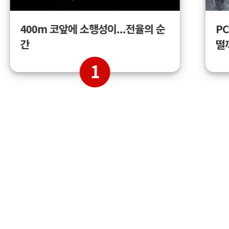
400m 코앞에 소행성이...전율의 순
PC
간
떨
1