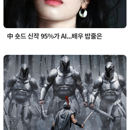
中 숏드 신작 95%가 AI...배우 밥줄은