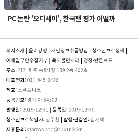
PC 논란 '오디세이', 한국팬 평가 어떨까
회사소개
|
윤리강령
|
개인정보취급방침
|
청소년보호정책
|
이메일무단수집거부
|
독자불만처리
|
정정·반론보도
주소:
경기 파주 송학1길 159 2동 402호
대표전화:
031-945-0426
제호:
스푸트니크
등록번호:
경기 아 54509
발행일:
2019-12-31
| 등록일:
2019-12-30
청소년보호책임자:
임주환
| 발행·편집인:
김세혁
제휴문의:
starzooboo@sputnik.kr