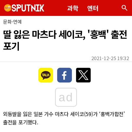
search
과학
엔터
문화·연예
딸 잃은 마츠다 세이코, '홍백' 출전
포기
2021-12-25 19:32
ad
외동딸을 잃은 일본 가수 마츠다 세이코(59)가 ‘홍백가합전’
출전을 포기했다.