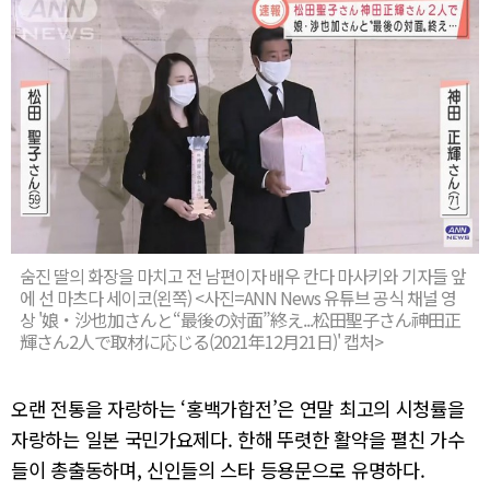
숨진 딸의 화장을 마치고 전 남편이자 배우 칸다 마사키와 기자들 앞
에 선 마츠다 세이코(왼쪽) <사진=ANN News 유튜브 공식 채널 영
상 '娘・沙也加さんと“最後の対面”終え...松田聖子さん神田正
輝さん2人で取材に応じる(2021年12月21日)' 캡처>
오랜 전통을 자랑하는 ‘홍백가합전’은 연말 최고의 시청률을
자랑하는 일본 국민가요제다. 한해 뚜렷한 활약을 펼친 가수
들이 총출동하며, 신인들의 스타 등용문으로 유명하다.