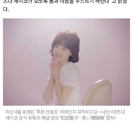
츠다 세이코가 모쪼록 몸과 마음을 추스르기 바란다”고 밝혔
다.
지난 4월 공개된 '푸른 산호초' 어레인지 뮤직비디오 <사진=마츠다
세이코 공식 유튜브 채널 영상 '松田聖子 - 青い珊瑚礁' 캡처>