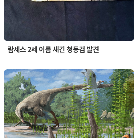
람세스 2세 이름 새긴 청동검 발견