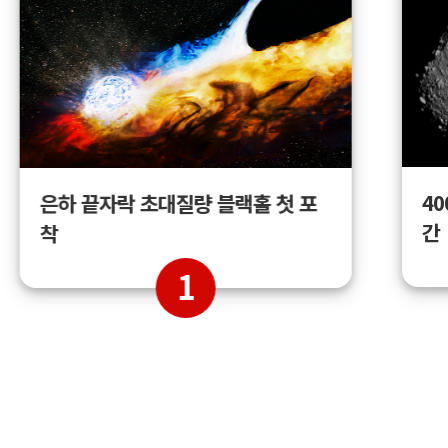
4
은하 끝자락 초대질량 블랙홀 첫 포
간
착
1