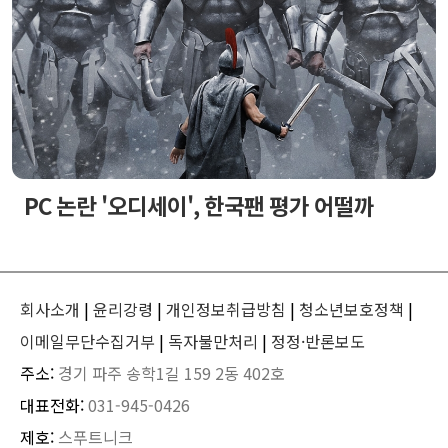
PC 논란 '오디세이', 한국팬 평가 어떨까
회사소개
|
윤리강령
|
개인정보취급방침
|
청소년보호정책
|
이메일무단수집거부
|
독자불만처리
|
정정·반론보도
주소:
경기 파주 송학1길 159 2동 402호
대표전화:
031-945-0426
제호:
스푸트니크