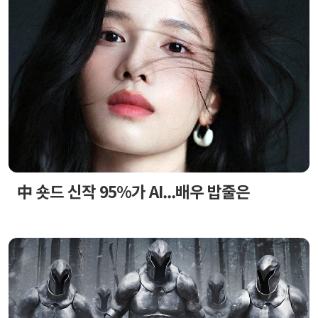
中 숏드 신작 95%가 AI...배우 밥줄은