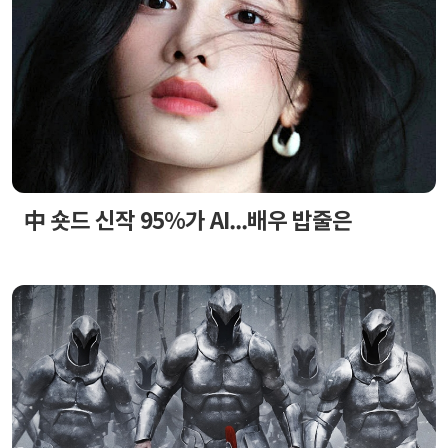
中 숏드 신작 95%가 AI...배우 밥줄은