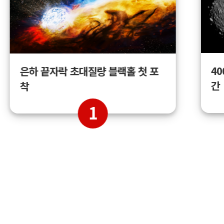
4
은하 끝자락 초대질량 블랙홀 첫 포
간
착
1