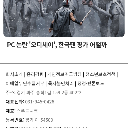
PC 논란 '오디세이', 한국팬 평가 어떨까
회사소개
|
윤리강령
|
개인정보취급방침
|
청소년보호정책
|
이메일무단수집거부
|
독자불만처리
|
정정·반론보도
주소:
경기 파주 송학1길 159 2동 402호
대표전화:
031-945-0426
제호:
스푸트니크
등록번호:
경기 아 54509