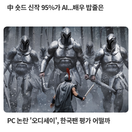
中 숏드 신작 95%가 AI...배우 밥줄은
PC 논란 '오디세이', 한국팬 평가 어떨까