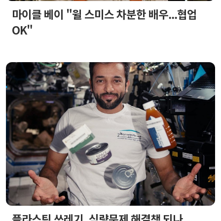
마이클 베이 "윌 스미스 차분한 배우...협업
OK"
플라스틱 쓰레기, 식량문제 해결책 되나