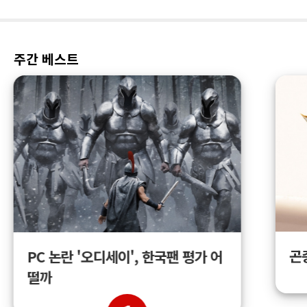
주간 베스트
곤
PC 논란 '오디세이', 한국팬 평가 어
떨까