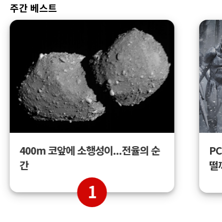
주간 베스트
400m 코앞에 소행성이...전율의 순
PC
간
떨
1