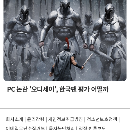
PC 논란 '오디세이', 한국팬 평가 어떨까
회사소개
|
윤리강령
|
개인정보취급방침
|
청소년보호정책
|
이메일무단수집거부
|
독자불만처리
|
정정·반론보도