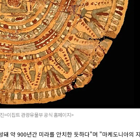
사진=이집트 관광유물부 공식 홈페이지>
돼 약 900년간 미라를 안치한 듯하다"며 "마케도니아의 