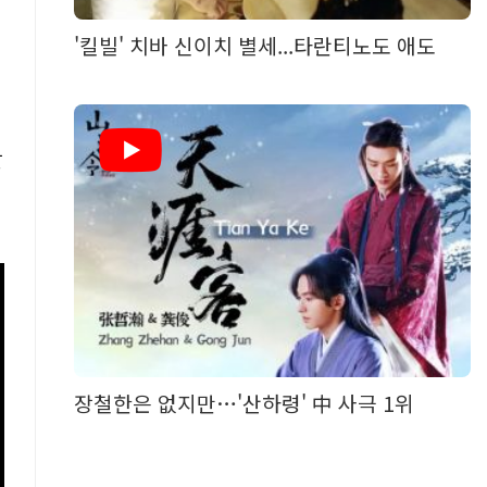
'킬빌' 치바 신이치 별세...타란티노도 애도
발
장철한은 없지만…'산하령' 中 사극 1위