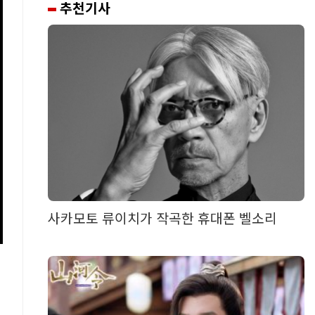
추천기사
사카모토 류이치가 작곡한 휴대폰 벨소리
지