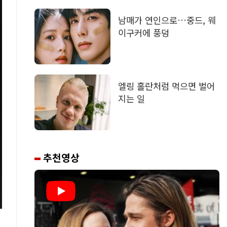
남매가 연인으로…중드, 웨
이구커에 풍덩
엘링 홀란처럼 먹으면 벌어
지는 일
추천영상