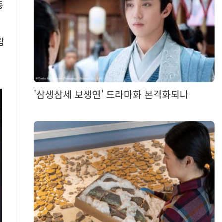
등
람
'삼생삼세 보생연' 드라마화 본격화되나