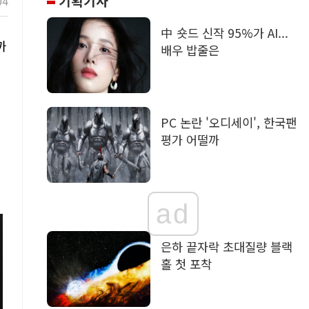
기획기사
04
中 숏드 신작 95%가 AI...
까
배우 밥줄은
역
PC 논란 '오디세이', 한국팬
평가 어떨까
ad
은하 끝자락 초대질량 블랙
홀 첫 포착