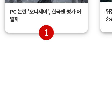
위
PC 논란 '오디세이', 한국팬 평가 어
충
떨까
1