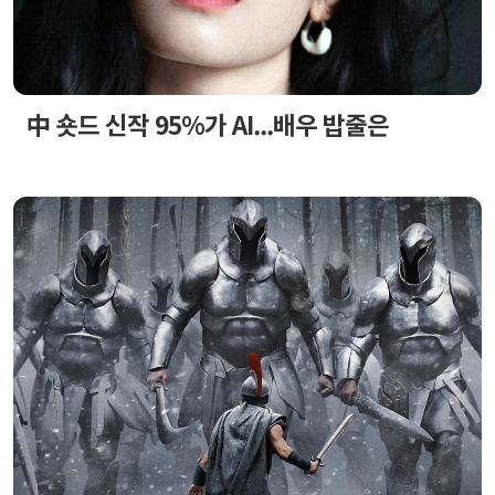
中 숏드 신작 95%가 AI...배우 밥줄은